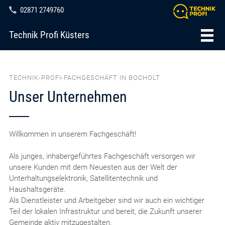
02871 2749760
Technik Profi Küsters
TECHNIK-PROFI-FACHGESCHÄFT IN BOCHOLT
Unser Unternehmen
Willkommen in unserem Fachgeschäft!
Als junges, inhabergeführtes Fachgeschäft versorgen wir
unsere Kunden mit dem Neuesten aus der Welt der
Unterhaltungselektronik, Satellitentechnik und
Haushaltsgeräte.
Als Dienstleister und Arbeitgeber sind wir auch ein wichtiger
Teil der lokalen Infrastruktur und bereit, die Zukunft unserer
Gemeinde aktiv mitzugestalten.